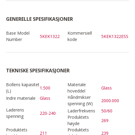
GENERELLE SPESIFIKASJONER
Base Model
Kommersiell
5KEK1322
5KEK1322ESS
Number
kode
TEKNISKE SPESIFIKASJONER
Bollens kapasitet
Materiale
1.500
Glass
(L)
hoveddel
Håndmikser
Indre materiale
Glass
2000.000
spenning (W)
Laderens
Laderfrekvens
50/60
220-240
spenning
Produktets
269
høyde
Produktets
Produktets
211
239