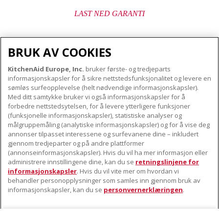
LAST NED GARANTI
BRUK AV COOKIES
KitchenAid Europe, Inc.
bruker første- og tredjeparts
OM KITCHENAID
informasjonskapsler for å sikre nettstedsfunksjonalitet og levere en
Merkets kjerne
sømløs surfeopplevelse (helt nødvendige informasjonskapsler).
Med ditt samtykke bruker vi også informasjonskapsler for å
VÅRE PRODUKTER
Merkehistorie
forbedre nettstedsytelsen, for å levere ytterligere funksjoner
Små apparater
(funksjonelle informasjonskapsler), statistiske analyser og
ODR
KUNDESERVICE
målgruppemåling (analytiske informasjonskapsler) og for å vise deg
Produkttilbehør
annonser tilpasset interessene og surfevanene dine – inkludert
Finn et servicesenter nær deg
gjennom tredjeparter og på andre plattformer
FØLG OSS
(annonseinformasjonskapsler). Hvis du vil ha mer informasjon eller
Garanti og dokumenter
administrere innstillingene dine, kan du se
retningslinjene for
Kontaktinformasjon
informasjonskapsler
. Hvis du vil vite mer om hvordan vi
behandler personopplysninger som samles inn gjennom bruk av
informasjonskapsler, kan du se
personvernerklæringen
.