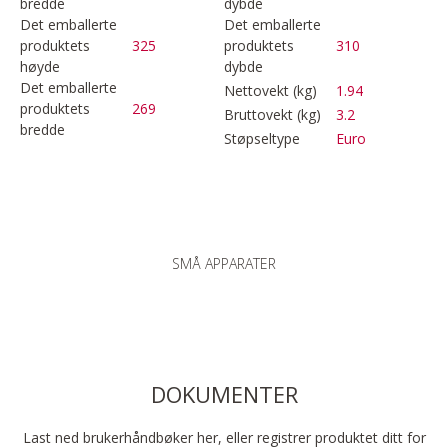
bredde
dybde
Det emballerte
Det emballerte
produktets
325
produktets
310
høyde
dybde
Det emballerte
Nettovekt (kg)
1.94
produktets
269
Bruttovekt (kg)
3.2
bredde
Støpseltype
Euro
SMÅ APPARATER
DOKUMENTER
Last ned brukerhåndbøker her, eller registrer produktet ditt for