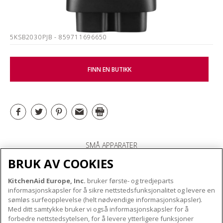
5KSB2030PJB
- 859711696650
FINN EN BUTIKK
SMÅ APPARATER
BRUK AV COOKIES
KitchenAid Europe, Inc.
bruker første- og tredjeparts
OM KITCHENAID
informasjonskapsler for å sikre nettstedsfunksjonalitet og levere en
Merkets kjerne
sømløs surfeopplevelse (helt nødvendige informasjonskapsler).
Med ditt samtykke bruker vi også informasjonskapsler for å
VÅRE PRODUKTER
Merkehistorie
forbedre nettstedsytelsen, for å levere ytterligere funksjoner