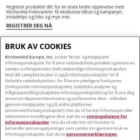
Registrer produktet ditt for en enda bedre opplevelse med
KitchenAid-hvitevarene: få eksklusive tilbud og kampanjer,
innsidetips og triks og mye mer.
REGISTRER DEG NÅ
BRUK AV COOKIES
KitchenAid Europe, Inc.
bruker første- og tredjeparts
OM KITCHENAID
informasjonskapsler for å sikre nettstedsfunksjonalitet og levere en
Merkets kjerne
sømløs surfeopplevelse (helt nødvendige informasjonskapsler).
Med ditt samtykke bruker vi også informasjonskapsler for å
VÅRE PRODUKTER
Merkehistorie
forbedre nettstedsytelsen, for å levere ytterligere funksjoner
Små apparater
(funksjonelle informasjonskapsler), statistiske analyser og
ODR
KUNDESERVICE
målgruppemåling (analytiske informasjonskapsler) og for å vise deg
Produkttilbehør
annonser tilpasset interessene og surfevanene dine – inkludert
Finn et servicesenter nær deg
gjennom tredjeparter og på andre plattformer
FØLG OSS
(annonseinformasjonskapsler). Hvis du vil ha mer informasjon eller
Garanti og dokumenter
administrere innstillingene dine, kan du se
retningslinjene for
Kontaktinformasjon
informasjonskapsler
. Hvis du vil vite mer om hvordan vi
behandler personopplysninger som samles inn gjennom bruk av
informasjonskapsler, kan du se
personvernerklæringen
.