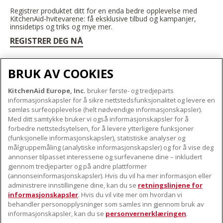
Registrer produktet ditt for en enda bedre opplevelse med
KitchenAid-hvitevarene: få eksklusive tilbud og kampanjer,
innsidetips og triks og mye mer.
REGISTRER DEG NÅ
BRUK AV COOKIES
KitchenAid Europe, Inc.
bruker første- og tredjeparts
OM KITCHENAID
informasjonskapsler for å sikre nettstedsfunksjonalitet og levere en
Merkets kjerne
sømløs surfeopplevelse (helt nødvendige informasjonskapsler).
Med ditt samtykke bruker vi også informasjonskapsler for å
VÅRE PRODUKTER
Merkehistorie
forbedre nettstedsytelsen, for å levere ytterligere funksjoner
Små apparater
(funksjonelle informasjonskapsler), statistiske analyser og
ODR
KUNDESERVICE
målgruppemåling (analytiske informasjonskapsler) og for å vise deg
Produkttilbehør
annonser tilpasset interessene og surfevanene dine – inkludert
Finn et servicesenter nær deg
gjennom tredjeparter og på andre plattformer
FØLG OSS
(annonseinformasjonskapsler). Hvis du vil ha mer informasjon eller
Garanti og dokumenter
administrere innstillingene dine, kan du se
retningslinjene for
Kontaktinformasjon
informasjonskapsler
. Hvis du vil vite mer om hvordan vi
behandler personopplysninger som samles inn gjennom bruk av
informasjonskapsler, kan du se
personvernerklæringen
.