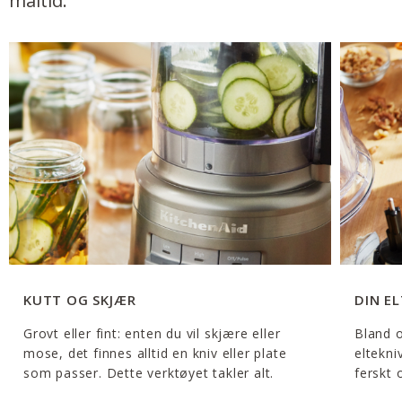
måltid.
KUTT OG SKJÆR
DIN E
Grovt eller fint: enten du vil skjære eller
Bland o
mose, det finnes alltid en kniv eller plate
eltekni
som passer. Dette verktøyet takler alt.
ferskt