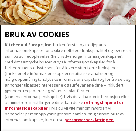
BRUK AV COOKIES
KitchenAid Europe, Inc.
bruker første- og tredjeparts
OM KITCHENAID
informasjonskapsler for å sikre nettstedsfunksjonalitet og levere en
Merkets kjerne
sømløs surfeopplevelse (helt nødvendige informasjonskapsler).
Med ditt samtykke bruker vi også informasjonskapsler for å
VÅRE PRODUKTER
Merkehistorie
forbedre nettstedsytelsen, for å levere ytterligere funksjoner
Små apparater
(funksjonelle informasjonskapsler), statistiske analyser og
ODR
KUNDESERVICE
målgruppemåling (analytiske informasjonskapsler) og for å vise deg
Produkttilbehør
annonser tilpasset interessene og surfevanene dine – inkludert
Finn et servicesenter nær deg
gjennom tredjeparter og på andre plattformer
FØLG OSS
(annonseinformasjonskapsler). Hvis du vil ha mer informasjon eller
Garanti og dokumenter
administrere innstillingene dine, kan du se
retningslinjene for
Kontaktinformasjon
informasjonskapsler
. Hvis du vil vite mer om hvordan vi
behandler personopplysninger som samles inn gjennom bruk av
informasjonskapsler, kan du se
personvernerklæringen
.