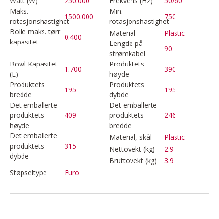
Watt (W)
250.000
Frekvens (Hz)
50/60
Maks.
Min.
1500.000
750
rotasjonshastighet
rotasjonshastighet
Bolle maks. tørr
Material
Plastic
0.400
kapasitet
Lengde på
90
strømkabel
Bowl Kapasitet
Produktets
1.700
390
(L)
høyde
Produktets
Produktets
195
195
bredde
dybde
Det emballerte
Det emballerte
produktets
409
produktets
246
høyde
bredde
Det emballerte
Material, skål
Plastic
produktets
315
Nettovekt (kg)
2.9
dybde
Bruttovekt (kg)
3.9
Støpseltype
Euro