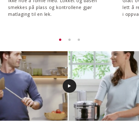
Ikke noe å fomle med. Lokket og basen
Glatt o
smekkes på plass og kontrollene gjør
lett å 
matlaging til en lek.
i oppv