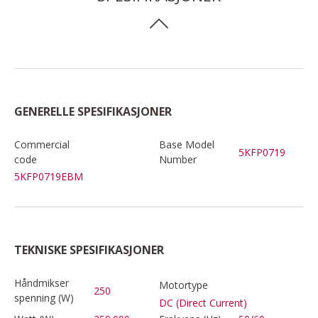
GENERELLE SPESIFIKASJONER
Commercial
Base Model
5KFP0719
code
Number
5KFP0719EBM
TEKNISKE SPESIFIKASJONER
Håndmikser
Motortype
250
spenning (W)
DC (Direct Current)