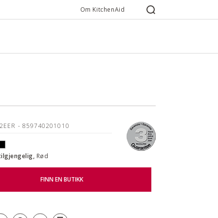
Om KitchenAid
02EER
- 859740201010
tilgjengelig,
Rød
FINN EN BUTIKK