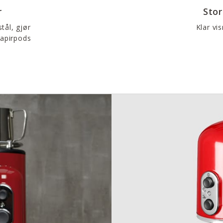
r
Sto
stål, gjør
Klar vi
papirpods