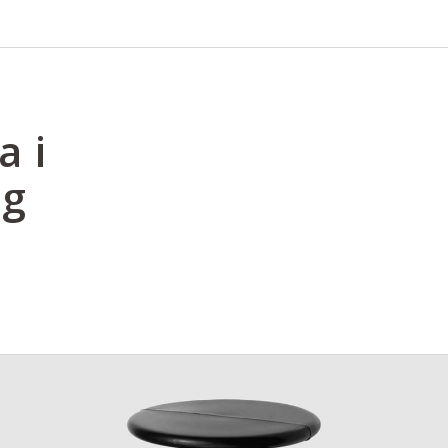
a i
ng