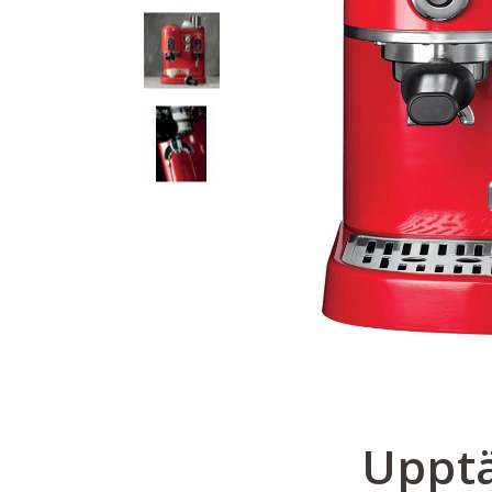
Upptä