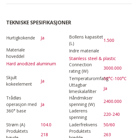
TEKNISKE SPESIFIKASJONER
Bollens kapasitet
Hurtigkokende
Ja
1.500
(L)
Materiale
Indre materiale
hoveddel
Stainless steel & plastic
Hard anodized aluminum
Connection
3000.000
rating (W)
Skjult
Temperaturomfang
50°C-100°C
Ja
kokeelement
Uttagbar
Ja
limeskalafilter
Trådløs
Håndmikser
2400.000
operasjon med
Ja
spenning (W)
360° base
Laderens
220-240
spenning
Strøm (A)
104.0
Laderfrekvens
50/60
Produktets
Produktets
218
263
høyde
bredde