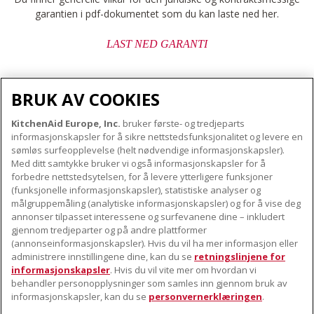
garantien i pdf-dokumentet som du kan laste ned her.
LAST NED GARANTI
BRUK AV COOKIES
KitchenAid Europe, Inc.
bruker første- og tredjeparts
OM KITCHENAID
informasjonskapsler for å sikre nettstedsfunksjonalitet og levere en
Merkets kjerne
sømløs surfeopplevelse (helt nødvendige informasjonskapsler).
Med ditt samtykke bruker vi også informasjonskapsler for å
VÅRE PRODUKTER
Merkehistorie
forbedre nettstedsytelsen, for å levere ytterligere funksjoner
Små apparater
ODR
(funksjonelle informasjonskapsler), statistiske analyser og
KUNDESERVICE
målgruppemåling (analytiske informasjonskapsler) og for å vise deg
Produkttilbehør
annonser tilpasset interessene og surfevanene dine – inkludert
Finn et servicesenter nær deg
gjennom tredjeparter og på andre plattformer
FØLG OSS
(annonseinformasjonskapsler). Hvis du vil ha mer informasjon eller
Garanti og dokumenter
administrere innstillingene dine, kan du se
retningslinjene for
Kontaktinformasjon
informasjonskapsler
. Hvis du vil vite mer om hvordan vi
behandler personopplysninger som samles inn gjennom bruk av
informasjonskapsler, kan du se
personvernerklæringen
.