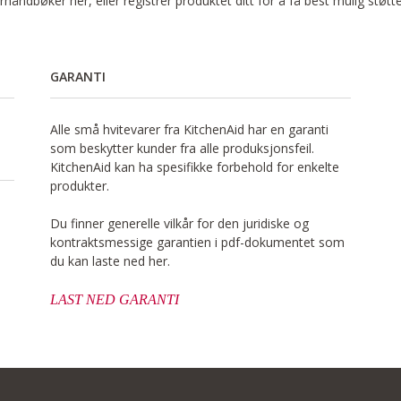
håndbøker her, eller registrer produktet ditt for å få best mulig støtt
GARANTI
Alle små hvitevarer fra KitchenAid har en garanti
som beskytter kunder fra alle produksjonsfeil.
KitchenAid kan ha spesifikke forbehold for enkelte
produkter.
Du finner generelle vilkår for den juridiske og
kontraktsmessige garantien i pdf-dokumentet som
du kan laste ned her.
LAST NED GARANTI