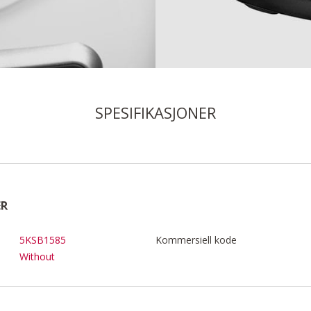
SPESIFIKASJONER
ER
5KSB1585
Kommersiell kode
Without