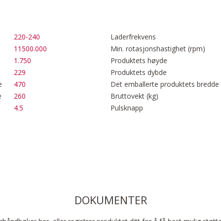
220-240
Laderfrekvens
11500.000
Min. rotasjonshastighet (rpm)
1.750
Produktets høyde
229
Produktets dybde
e
470
Det emballerte produktets bredde
e
260
Bruttovekt (kg)
4.5
Pulsknapp
DOKUMENTER