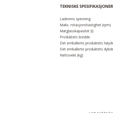
TEKNISKE SPESIFIKASJONER
Laderens spenning
Maks. rotasjonshastighet (rpm)
Matglasskapasitet (l)
Produktets bredde
Det emballerte produktets høyd
Det emballerte produktets dybd
Nettovekt (kg)