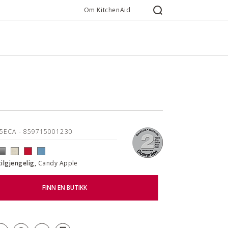
Om KitchenAid
85ECA
- 859715001230
tilgjengelig,
Candy Apple
FINN EN BUTIKK