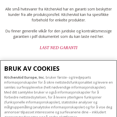
Alle små hvitevarer fra KitchenAid har en garanti som beskytter
kunder fra alle produksjonsfeil. KitchenAid kan ha spesifikke
forbehold for enkelte produkter.
Du finner generelle vilkår for den juridiske og kontraktsmessige
garantien i pdf-dokumentet som du kan laste ned her.
LAST NED GARANTI
BRUK AV COOKIES
KitchenAid Europe, Inc.
bruker første- og tredjeparts
OM KITCHENAID
informasjonskapsler for å sikre nettstedsfunksjonalitet og levere en
Merkets kjerne
sømløs surfeopplevelse (helt nødvendige informasjonskapsler).
Med ditt samtykke bruker vi også informasjonskapsler for å
VÅRE PRODUKTER
Merkehistorie
forbedre nettstedsytelsen, for å levere ytterligere funksjoner
Små apparater
(funksjonelle informasjonskapsler), statistiske analyser og
ODR
KUNDESERVICE
målgruppemåling (analytiske informasjonskapsler) og for å vise deg
Produkttilbehør
annonser tilpasset interessene og surfevanene dine – inkludert
Finn et servicesenter nær deg