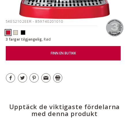
5KES2102EER
- 859740201010
3 farger tilgjengelig,
Rød
FINN EN BUTIKK
Upptäck de viktigaste fördelarna
med denna produkt