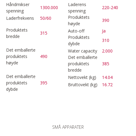
Håndmikser
Laderens
1300.000
220-240
spenning
spenning
Produktets
Laderfrekvens
50/60
390
høyde
Produktets
Auto-off
Ja
315
bredde
Produktets
310
dybde
Det emballerte
Water capacity
2.000
produktets
490
Det emballerte
høyde
produktets
385
bredde
Det emballerte
Nettovekt (kg)
14.04
produktets
395
Bruttovekt (kg)
16.72
dybde
SMÅ APPARATER