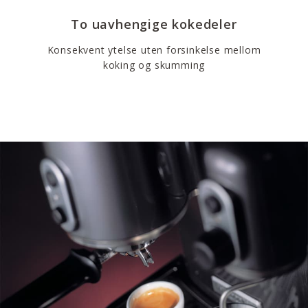
To uavhengige kokedeler
Konsekvent ytelse uten forsinkelse mellom
koking og skumming