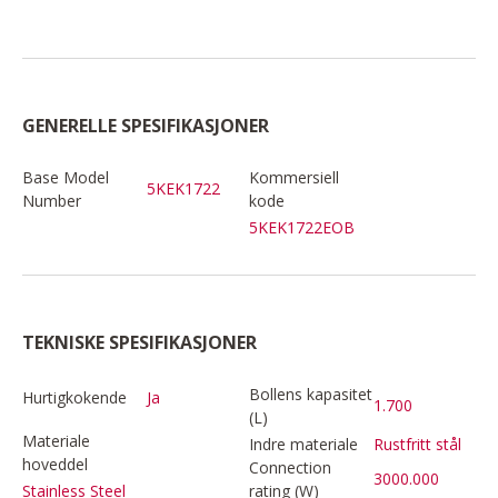
GENERELLE SPESIFIKASJONER
Base Model
Kommersiell
5KEK1722
Number
kode
5KEK1722EOB
TEKNISKE SPESIFIKASJONER
Bollens kapasitet
Hurtigkokende
Ja
1.700
(L)
Materiale
Indre materiale
Rustfritt stål
hoveddel
Connection
3000.000
rating (W)
Stainless Steel