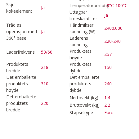
Skjult
Temperaturomfang
50°C-100°C
Ja
kokeelement
Uttagbar
Ja
limeskalafilter
Trådløs
Håndmikser
2400.000
operasjon med
Ja
spenning (W)
360° base
Laderens
220-240
spenning
Produktets
Laderfrekvens
50/60
257
høyde
Produktets
Produktets
218
150
bredde
dybde
Det emballerte
Det emballerte
produktets
310
produktets
240
høyde
dybde
Det emballerte
Nettovekt (kg)
1.4
produktets
220
Bruttovekt (kg)
2.2
bredde
Støpseltype
Euro