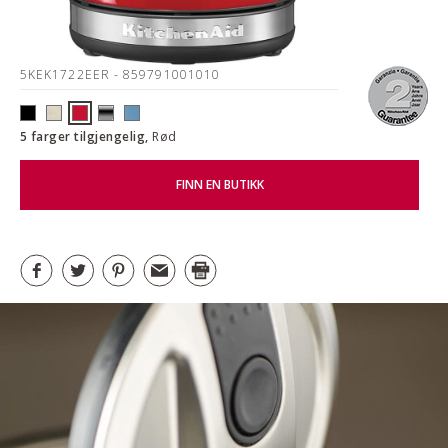
5KEK1722EER
- 859791001010
5 farger tilgjengelig,
Rød
FINN EN BUTIKK