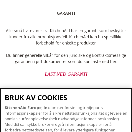
GARANTI
Alle små hvitevarer fra KitchenAid har en garanti som beskytter
kunder fra alle produksjonsfeil. KitchenAid kan ha spesifikke
forbehold for enkelte produkter.
Du finner generelle vilkår for den juridiske og kontraktsmessige
garantien i pdf-dokumentet som du kan laste ned her.
LAST NED GARANTI
BRUK AV COOKIES
KitchenAid Europe, Inc.
bruker første- og tredjeparts
OM KITCHENAID
informasjonskapsler for å sikre nettstedsfunksjonalitet og levere en
Merkets kjerne
sømløs surfeopplevelse (helt nødvendige informasjonskapsler).
Med ditt samtykke bruker vi også informasjonskapsler for å
VÅRE PRODUKTER
Merkehistorie
forbedre nettstedsytelsen, for å levere ytterligere funksjoner