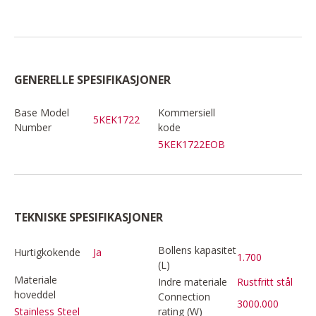
GENERELLE SPESIFIKASJONER
Base Model
Kommersiell
5KEK1722
Number
kode
5KEK1722EOB
TEKNISKE SPESIFIKASJONER
Bollens kapasitet
Hurtigkokende
Ja
1.700
(L)
Materiale
Indre materiale
Rustfritt stål
hoveddel
Connection
3000.000
rating (W)
Stainless Steel