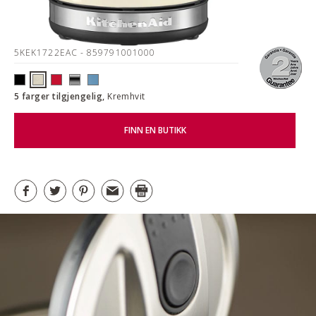
5KEK1722EAC
- 859791001000
5 farger tilgjengelig,
Kremhvit
FINN EN BUTIKK