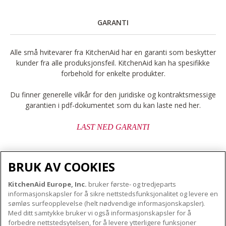
GARANTI
Alle små hvitevarer fra KitchenAid har en garanti som beskytter
kunder fra alle produksjonsfeil. KitchenAid kan ha spesifikke
forbehold for enkelte produkter.
Du finner generelle vilkår for den juridiske og kontraktsmessige
garantien i pdf-dokumentet som du kan laste ned her.
LAST NED GARANTI
BRUK AV COOKIES
KitchenAid Europe, Inc.
bruker første- og tredjeparts
OM KITCHENAID
informasjonskapsler for å sikre nettstedsfunksjonalitet og levere en
Merkets kjerne
sømløs surfeopplevelse (helt nødvendige informasjonskapsler).
Med ditt samtykke bruker vi også informasjonskapsler for å
VÅRE PRODUKTER
Merkehistorie
forbedre nettstedsytelsen, for å levere ytterligere funksjoner