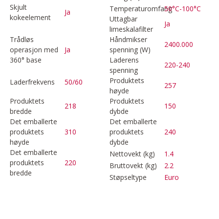
Skjult
Temperaturomfang
50°C-100°C
Ja
kokeelement
Uttagbar
Ja
limeskalafilter
Trådløs
Håndmikser
2400.000
operasjon med
Ja
spenning (W)
360° base
Laderens
220-240
spenning
Produktets
Laderfrekvens
50/60
257
høyde
Produktets
Produktets
218
150
bredde
dybde
Det emballerte
Det emballerte
produktets
310
produktets
240
høyde
dybde
Det emballerte
Nettovekt (kg)
1.4
produktets
220
Bruttovekt (kg)
2.2
bredde
Støpseltype
Euro